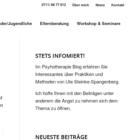
0711/ 88 77 812
Über mich
News
Kontakt
nder/Jugendliche
Elternberatung
Workshop & Seminare
STETS INFOMIERT!
Im Psyhotherapie Blog erfahren Sie
Interessantes über Praktiken und
Methoden von Ute Steinke-Spangenberg.
Ich hoffe Ihnen mit den Beiträgen unter
st
anderem die Angst zu nehmen sich dem
en
Thema zu öffnen.
NEUESTE BEITRÄGE