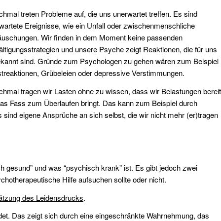
hmal treten Probleme auf, die uns unerwartet treffen. Es sind
wartete Ereignisse, wie ein Unfall oder zwischenmenschliche
äuschungen. Wir finden in dem Moment keine passenden
ltigungsstrategien und unsere Psyche zeigt Reaktionen, die für uns
kannt sind. Gründe zum Psychologen zu gehen wären zum Beispiel
treaktionen, Grübeleien oder depressive Verstimmungen.
hmal tragen wir Lasten ohne zu wissen, dass wir Belastungen berei
r das Fass zum Überlaufen bringt. Das kann zum Beispiel durch
 sind eigene Ansprüche an sich selbst, die wir nicht mehr (er)tragen
ch gesund” und was “psychisch krank” ist. Es gibt jedoch zwei
ychotherapeutische Hilfe aufsuchen sollte oder nicht.
ätzung des Leidensdrucks
.
eidet. Das zeigt sich durch eine eingeschränkte Wahrnehmung, das