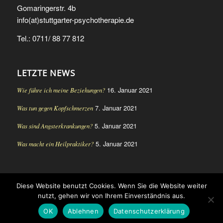
Gomaringerstr. 4b
info(at)stuttgarter-psychotherapie.de
Tel.: 0711/ 88 77 812
LETZTE NEWS
16. Januar 2021
Wie führe ich meine Beziehungen?
7. Januar 2021
Was tun gegen Kopfschmerzen
5. Januar 2021
Was sind Angsterkrankungen?
5. Januar 2021
Was macht ein Heilpraktiker?
Diese Website benutzt Cookies. Wenn Sie die Website weiter
© Copyright - Heilpraktikerin für Psychotherapie Stuttgart Ute Steinke-
nutzt, gehen wir von Ihrem Einverständnis aus.
Spangenberg
OK
Ablehnen
Datenschutzerklärung
Impressum
Datenschutzerklärung