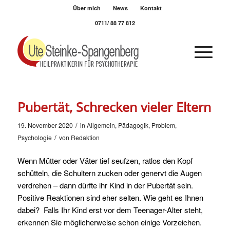
Über mich
News
Kontakt
0711/ 88 77 812
Pubertät, Schrecken vieler Eltern
/
19. November 2020
in
Allgemein
,
Pädagogik
,
Problem
,
/
Psychologie
von
Redaktion
Wenn Mütter oder Väter tief seufzen, ratlos den Kopf
schütteln, die Schultern zucken oder genervt die Augen
verdrehen – dann dürfte ihr Kind in der Pubertät sein.
Positive Reaktionen sind eher selten. Wie geht es Ihnen
dabei? Falls Ihr Kind erst vor dem Teenager-Alter steht,
erkennen Sie möglicherweise schon einige Vorzeichen.